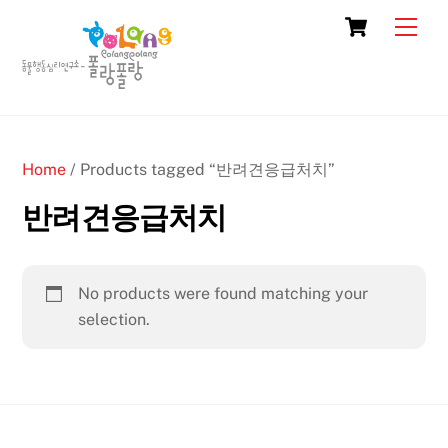
Skip
Cart
Men
to
content
Home
/ Products tagged “반려견응급처치”
반려견응급처치
No products were found matching your
selection.