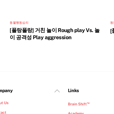
동물행동심리
동
[폴랑폴랑] 거친 놀이 Rough play Vs. 놀
[ᄑ
이 공격성 Play aggression
Back
mpany
Links
To
ut Us
Top
™
Brain Shift
tact
Academy