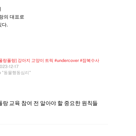
며
랑의 대표로
다.
[폴랑폴랑] 강아지 고양이 트릭 #undercover #잠복수사
023-12-17
In "동물행동심리"
랑 교육 참여 전 알아야 할 중요한 원칙들