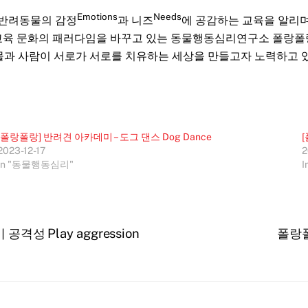
Emotions
Needs
반려동물의 감정
과 니즈
에 공감하는 교육을 알리
교육 문화의 패러다임을 바꾸고 있는 동물행동심리연구소 폴랑폴
물과 사람이 서로가 서로를 치유하는 세상을 만들고자 노력하고 있
[폴랑폴랑] 반려견 아카데미 – 도그 댄스 Dog Dance
2023-12-17
2
In "동물행동심리"
 공격성 Play aggression
폴랑폴