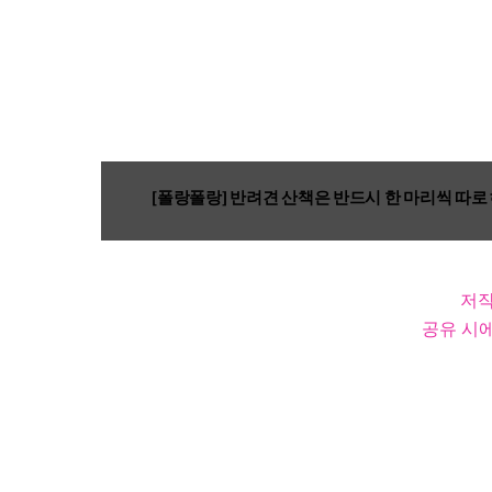
[폴랑폴랑] 반려견 산책은 반드시 한 마리씩 따로 해
저작
공유 시에