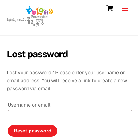
Skip
Cart
Men
to
content
Lost password
Lost your password? Please enter your username or
email address. You will receive a link to create a new
password via email.
Required
Username or email
Reset password