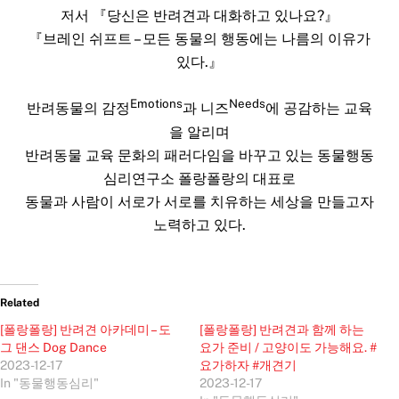
저서 『당신은 반려견과 대화하고 있나요?』
『브레인 쉬프트 – 모든 동물의 행동에는 나름의 이유가
있다.』
Emotions
Needs
반려동물의 감정
과 니즈
에 공감하는 교육
을 알리며
반려동물 교육 문화의 패러다임을 바꾸고 있는 동물행동
심리연구소 폴랑폴랑의 대표로
동물과 사람이 서로가 서로를 치유하는 세상을 만들고자
노력하고 있다.
Related
[폴랑폴랑] 반려견 아카데미 – 도
[폴랑폴랑] 반려견과 함께 하는
그 댄스 Dog Dance
요가 준비 / 고양이도 가능해요. #
2023-12-17
요가하자 #개견기
In "동물행동심리"
2023-12-17