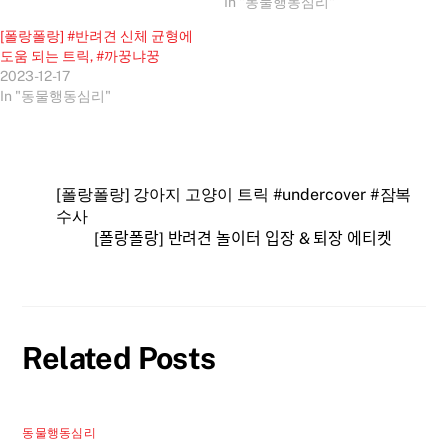
In "동물행동심리"
[폴랑폴랑] #반려견 신체 균형에
도움 되는 트릭, #까꿍냐꿍
2023-12-17
In "동물행동심리"
[폴랑폴랑] 강아지 고양이 트릭 #undercover #잠복
수사
[폴랑폴랑] 반려견 놀이터 입장 & 퇴장 에티켓
Related Posts
동물행동심리