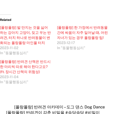
Related
[폴랑폴랑] 발 만지는 것을 싫어
[폴랑폴랑] 한 가정에서 반려동물
하는 강아지 고양이, 짖고 우는 반
간에 싸움이 자주 일어날 때, 어린
려견, 터치 하나로 반려동물이 변
자녀가 있는 경우 폴랑폴랑 팁!
화되는 폴랑폴랑 마인풀 터치
2023-12-17
2023-11-02
In "동물행동심리"
In "동물행동심리"
[폴랑폴랑] 반려견 산책은 반드시
한 마리씩 따로 해야 한다고요?
(ft. 장시간 산책의 위험성)
2023-11-04
In "동물행동심리"
[폴랑폴랑] 반려견 아카데미 – 도그 댄스 Dog Dance
[폴랑폴랑] 반려견이 감춘 비밀을 #속닥속닥 #비밀이