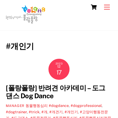
Skip
Cart
Men
to
content
#개인기
2023
12
17
[폴랑폴랑] 반려견 아카데미 – 도그
댄스 Dog Dance
동물행동심리
#dogdance
,
#dogprofessional
,
MANAGER
#dogtrainer
,
#trick
,
#개
,
#개견기
,
#개인기
,
#고양이행동전문
가
,
#도그댄스
,
#동물전문가
,
#동물행동심리
,
#동물행동심리전문