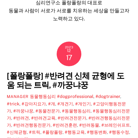
심리연구소 폴랑폴랑의 대표로
동물과 사람이 서로가 서로를 치유하는 세상을 만들고자
노력하고 있다.
2023
12
17
[폴랑폴랑] #반려견 신체 균형에 도
움 되는 트릭, #까꿍냐꿍
동물행동심리
#dogprofessional
,
#dogtrainer
,
MANAGER
#trick
,
#강아지요가
,
#개
,
#개견기
,
#개인기
,
#고양이행동전문
가
,
#까꿍냐꿍
,
#동물전문가
,
#동물행동심리
,
#동물행동심리전문
가
,
#반려견
,
#반려견교육
,
#반려견전문가
,
#반려견행동심리전문
가
,
#반려견행동전문가
,
#반려견훈련
,
#반려동물
,
#브레인쉬프트
,
#신체균형
,
#트릭
,
#폴랑폴랑
,
#행동교육
,
#행동변화
,
#행동수정
,