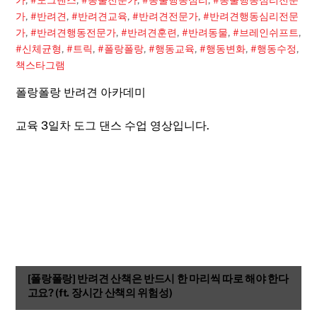
가
,
#반려견
,
#반려견교육
,
#반려견전문가
,
#반려견행동심리전문
가
,
#반려견행동전문가
,
#반려견훈련
,
#반려동물
,
#브레인쉬프트
,
#신체균형
,
#트릭
,
#폴랑폴랑
,
#행동교육
,
#행동변화
,
#행동수정
,
책스타그램
폴랑폴랑 반려견 아카데미
교육 3일차 도그 댄스 수업 영상입니다.
[폴랑폴랑] 반려견 산책은 반드시 한 마리씩 따로 해야 한다
고요? (ft. 장시간 산책의 위험성)