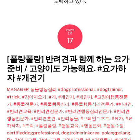
노력하고 있다.
2023
12
17
[폴랑폴랑] 반려견과 함께 하는 요가
준비 / 고양이도 가능해요. #요가하
자 #개견기
동물행동심리
#dogprofessional
,
#dogtrainer
,
MANAGER
#trick
,
#강아지요가
,
#개
,
#개견기
,
#개인기
,
#고양이행동전문
가
,
#동물전문가
,
#동물행동심리
,
#동물행동심리전문가
,
#반려견
,
#반려견교육
,
#반려견전문가
,
#반려견행동심리전문가
,
#반려견
행동전문가
,
#반려견훈련
,
#반려동물
,
#브레인쉬프트
,
#요가
,
#요
가하자
,
#트릭
,
#폴랑폴랑
,
#행동교육
,
#행동변화
,
#행동수정
,
certifieddogprofessional
,
dogtrainerinkorea
,
polangpolang
,
R+
,
강아지교육
,
강아지교육 고양이교육
,
반려견전문가
,
반려견제