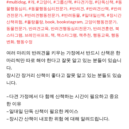
#multidog
,
#개
,
#고양이
,
#그룹산책
,
#다견가정
,
#단독산책
,
#동
물행동심리
,
#동물행동심리전문가
,
#반려견
,
#반려견산책
,
#반려
견전문가
,
#반려견행동전문가
,
#반려동물
,
#일대일산책
,
#장시간
산책위험
,
#폴랑폴랑
,
book
,
bookstagram
,
고양이행동전문가
,
동물전문가
,
반려견교육
,
반려견행동심리전문가
,
반려견훈련
,
북
스타그램
,
브레인쉬프트
,
책
,
책스타그램
,
책추천
,
행동교육
,
행동
변화
,
행동수정
여러 마리의 반려견을 키우는 가정에서 반드시 산책은 한
마리씩만 따로 해야 한다고 잘못 알고 있는 분들이 있습니
다.
장시간 장거리 산책이 좋다고 잘못 알고 있는 분들도 있습
니다.
– 다견 가정에서 다 함께 산책하는 시간이 필요하고 중요
한 이유
– 일대일 단독 산책이 필요한 케이스
– 장시간 산책이 내포한 위험 에 대해 알려드립니다.