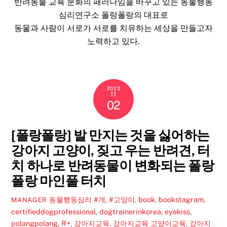
반려동물 교육 문화의 패러다임을 바꾸고 있는 동물행동
심리연구소 폴랑폴랑의 대표로
동물과 사람이 서로가 서로를 치유하는 세상을 만들고자
노력하고 있다.
2023
11
02
[폴랑폴랑] 발 만지는 것을 싫어하는
강아지 고양이, 짖고 우는 반려견, 터
치 하나로 반려동물이 변화되는 폴랑
폴랑 마인풀 터치
동물행동심리
#개
,
#고양이
,
book
,
bookstagram
,
MANAGER
certifieddogprofessional
,
dogtrainerinkorea
,
eyekiss
,
polangpolang
,
R+
,
강아지교육
,
강아지교육 고양이교육
,
강아지