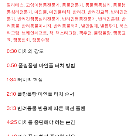
필라테스
,
고양이행동전문가
,
동물전문가
,
동물행동심리
,
동물행
동심리전문가
,
마인풀
,
마인풀터치
,
반려견
,
반려견교육
,
반려견전
문가
,
반려견행동심리전문가
,
반려견행동전문가
,
반려견훈련
,
반
려동물
,
반려동물마사지
,
반려동물터치
,
발만질때
,
발톱깎기
,
북스
타그램
,
브레인쉬프트
,
책
,
책스타그램
,
책추천
,
폴랑폴랑
,
행동교
육
,
행동변화
,
행동수정
0:30
터치의 강도
0:50
폴랑폴랑 마인풀 터치 방법
1:34
터치의 핵심
2:10
폴랑폴랑 마인풀 터치 순서
3:13
반려동물 반응에 따른 액션 플랜
4:25
터치를 중단해야 하는 순간