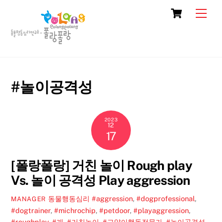
Skip
Cart
Men
to
content
#놀이공격성
2023
12
17
[폴랑폴랑] 거친 놀이 Rough play
Vs. 놀이 공격성 Play aggression
동물행동심리
#aggression
,
#dogprofessional
,
MANAGER
#dogtrainer
,
#michrochip
,
#petdoor
,
#playaggression
,
#roughplay
,
#개
,
#거친놀이
,
#고양이행동전문가
,
#놀이공격성
,