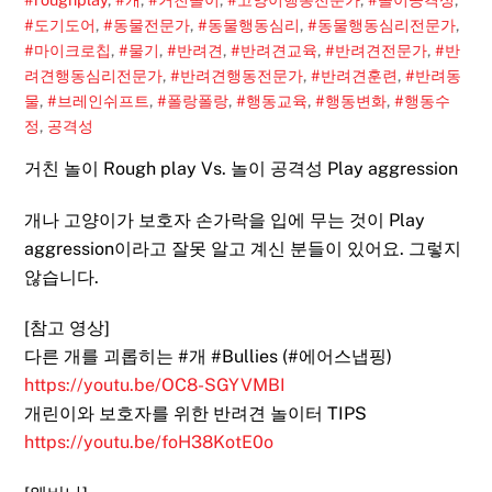
#도기도어
,
#동물전문가
,
#동물행동심리
,
#동물행동심리전문가
,
#마이크로칩
,
#물기
,
#반려견
,
#반려견교육
,
#반려견전문가
,
#반
려견행동심리전문가
,
#반려견행동전문가
,
#반려견훈련
,
#반려동
물
,
#브레인쉬프트
,
#폴랑폴랑
,
#행동교육
,
#행동변화
,
#행동수
정
,
공격성
거친 놀이 Rough play Vs. 놀이 공격성 Play aggression
개나 고양이가 보호자 손가락을 입에 무는 것이 Play
aggression이라고 잘못 알고 계신 분들이 있어요. 그렇지
않습니다.
[참고 영상]
다른 개를 괴롭히는 #개 #Bullies (#에어스냅핑)
https://youtu.be/OC8-SGYVMBI
개린이와 보호자를 위한 반려견 놀이터 TIPS
https://youtu.be/foH38KotE0o