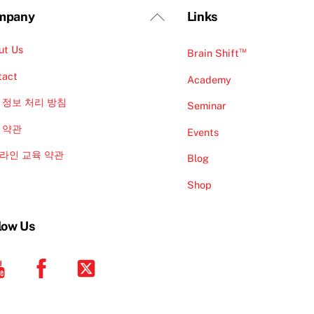
Back
mpany
Links
To
ut Us
Top
™
Brain Shift
tact
Academy
 정보 처리 방침
Seminar
 약관
Events
라인 교육 약관
Blog
Shop
low Us
YouTube
Facebook
Twitter