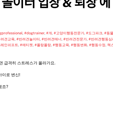
ᅧᆫ 놀이터 입장 & 퇴장 에
gprofessional
,
#dogtrainer
,
#개
,
#고양이행동전문가
,
#도그파크
,
#동
반려견교육
,
#반려견놀이터
,
#반려견매너
,
#반려견전문가
,
#반려견행동심
브레인쉬프트
,
#에티켓
,
#폴랑폴랑
,
#행동교육
,
#행동변화
,
#행동수정
,
책
으면 급격히 스트레스가 올라가요.
아이로 변신!
겠죠?