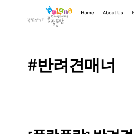
Skip
to
Home
About Us
content
#반려견매너