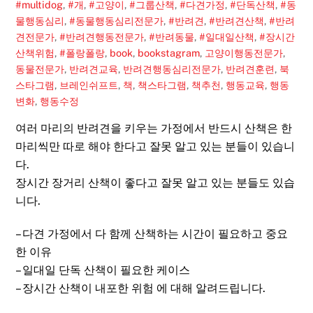
#multidog
,
#개
,
#고양이
,
#그룹산책
,
#다견가정
,
#단독산책
,
#동
물행동심리
,
#동물행동심리전문가
,
#반려견
,
#반려견산책
,
#반려
견전문가
,
#반려견행동전문가
,
#반려동물
,
#일대일산책
,
#장시간
산책위험
,
#폴랑폴랑
,
book
,
bookstagram
,
고양이행동전문가
,
동물전문가
,
반려견교육
,
반려견행동심리전문가
,
반려견훈련
,
북
스타그램
,
브레인쉬프트
,
책
,
책스타그램
,
책추천
,
행동교육
,
행동
변화
,
행동수정
여러 마리의 반려견을 키우는 가정에서 반드시 산책은 한
마리씩만 따로 해야 한다고 잘못 알고 있는 분들이 있습니
다.
장시간 장거리 산책이 좋다고 잘못 알고 있는 분들도 있습
니다.
– 다견 가정에서 다 함께 산책하는 시간이 필요하고 중요
한 이유
– 일대일 단독 산책이 필요한 케이스
– 장시간 산책이 내포한 위험 에 대해 알려드립니다.