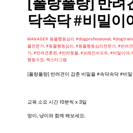
[폴랑폴랑] 반려
닥속닥 #비밀이야 
동물행동심리
#dogprofessional
,
#dogtrain
MANAGER
물전문가
,
#동물행동심리
,
#동물행동심리전문가
,
#반려견
가
,
#반려견훈련
,
#반려동물
,
#브레인쉬프트
,
#비밀이야
,
행동수정
,
책스타그램
[폴랑폴랑] 반려견이 감춘 비밀을
#속닥속닥
#비
교육 소요 시간 10분씩 x 3일
멍이, 냥이와 함께 해보세요.