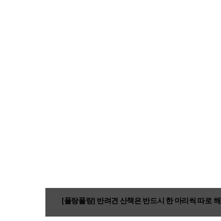
[폴랑폴랑] 반려견 산책은 반드시 한 마리씩 따로 해야