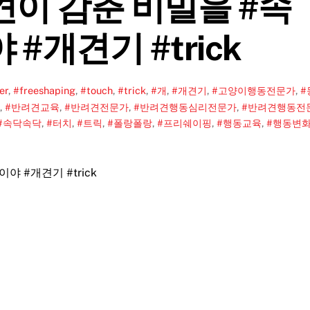
견이 감춘 비밀을 #속
#개견기 #trick
er
,
#freeshaping
,
#touch
,
#trick
,
#개
,
#개견기
,
#고양이행동전문가
,
#
,
#반려견교육
,
#반려견전문가
,
#반려견행동심리전문가
,
#반려견행동전
#속닥속닥
,
#터치
,
#트릭
,
#폴랑폴랑
,
#프리쉐이핑
,
#행동교육
,
#행동변
밀이야
#개견기
#trick