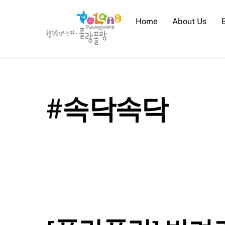
Skip
to
Home
About Us
content
#속닥속닥