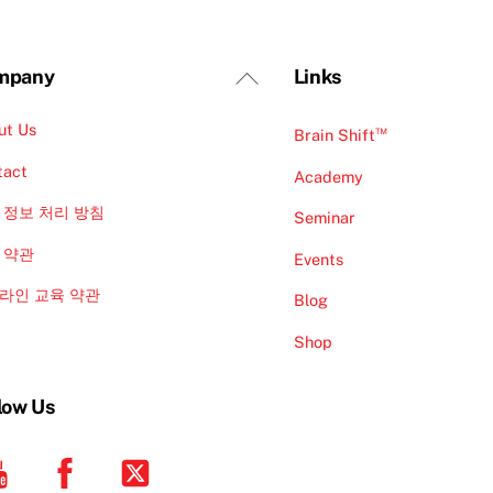
Back
mpany
Links
To
ut Us
Top
™
Brain Shift
tact
Academy
 정보 처리 방침
Seminar
 약관
Events
라인 교육 약관
Blog
Shop
low Us
YouTube
Facebook
Twitter