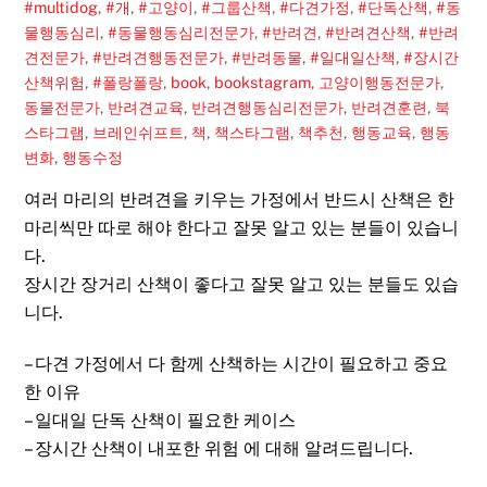
#multidog
,
#개
,
#고양이
,
#그룹산책
,
#다견가정
,
#단독산책
,
#동
물행동심리
,
#동물행동심리전문가
,
#반려견
,
#반려견산책
,
#반려
견전문가
,
#반려견행동전문가
,
#반려동물
,
#일대일산책
,
#장시간
산책위험
,
#폴랑폴랑
,
book
,
bookstagram
,
고양이행동전문가
,
동물전문가
,
반려견교육
,
반려견행동심리전문가
,
반려견훈련
,
북
스타그램
,
브레인쉬프트
,
책
,
책스타그램
,
책추천
,
행동교육
,
행동
변화
,
행동수정
여러 마리의 반려견을 키우는 가정에서 반드시 산책은 한
마리씩만 따로 해야 한다고 잘못 알고 있는 분들이 있습니
다.
장시간 장거리 산책이 좋다고 잘못 알고 있는 분들도 있습
니다.
– 다견 가정에서 다 함께 산책하는 시간이 필요하고 중요
한 이유
– 일대일 단독 산책이 필요한 케이스
– 장시간 산책이 내포한 위험 에 대해 알려드립니다.