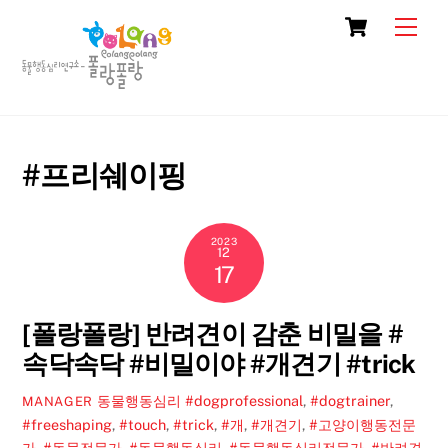
Skip
Cart
Men
to
content
#프리쉐이핑
2023
12
17
[폴랑폴랑] 반려견이 감춘 비밀을 #
속닥속닥 #비밀이야 #개견기 #trick
동물행동심리
#dogprofessional
,
#dogtrainer
,
MANAGER
#freeshaping
,
#touch
,
#trick
,
#개
,
#개견기
,
#고양이행동전문
가
,
#동물전문가
,
#동물행동심리
,
#동물행동심리전문가
,
#반려견
,