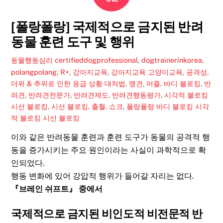
[폴랑폴랑] 국제적으로 금지된 반려
동물 훈련 도구 및 행위
동물행동심리
certifieddogprofessional
,
dogtrainerinkorea
,
polangpolang
,
R+
,
강아지교육
,
강아지교육 고양이교육
,
공격성
,
더위 & 추위로 인한 응급 상황 대처법
,
맹견
,
머즐
,
바디 블로킹
,
반
려견
,
반려견전문가
,
반려견제도
,
반려견행동평가
,
시각적 블로킹
시선 블로킹
,
시선 블로킹
,
출혈. 쇼크
,
폴랑폴랑 바디 블로킹 시각
적 블로킹 시선 블로킹
이와 같은 반려동물 훈련과 훈련 도구가 동물의 공격적 행
동을 증가시키는 주요 원인이라는 사실이 과학적으로 확
인되었다.
행동 변화에 있어 강압적 행위가 들어갈 자리는 없다.
『브레인 쉬프트』 중에서
국제적으로 금지된 비인도적 비전문적 반