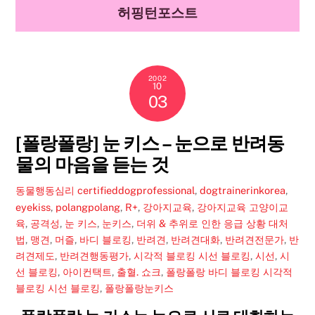
허핑턴포스트
2002
10
03
[폴랑폴랑] 눈 키스 – 눈으로 반려동
물의 마음을 듣는 것
동물행동심리
certifieddogprofessional
,
dogtrainerinkorea
,
eyekiss
,
polangpolang
,
R+
,
강아지교육
,
강아지교육 고양이교
육
,
공격성
,
눈 키스
,
눈키스
,
더위 & 추위로 인한 응급 상황 대처
법
,
맹견
,
머즐
,
바디 블로킹
,
반려견
,
반려견대화
,
반려견전문가
,
반
려견제도
,
반려견행동평가
,
시각적 블로킹 시선 블로킹
,
시선
,
시
선 블로킹
,
아이컨택트
,
출혈. 쇼크
,
폴랑폴랑 바디 블로킹 시각적
블로킹 시선 블로킹
,
폴랑폴랑눈키스