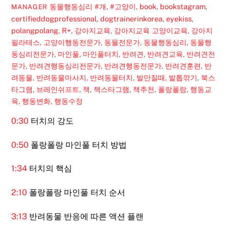
동물행동심리
#개
,
#고양이
,
book
,
bookstagram
,
MANAGER
certifieddogprofessional
,
dogtrainerinkorea
,
eyekiss
,
polangpolang
,
R+
,
강아지교육
,
강아지교육 고양이교육
,
강아지
필라테스
,
고양이행동전문가
,
동물전문가
,
동물행동심리
,
동물행
동심리전문가
,
마인풀
,
마인풀터치
,
반려견
,
반려견교육
,
반려견전
문가
,
반려견행동심리전문가
,
반려견행동전문가
,
반려견훈련
,
반
려동물
,
반려동물마사지
,
반려동물터치
,
발만질때
,
발톱깎기
,
북스
타그램
,
브레인쉬프트
,
책
,
책스타그램
,
책추천
,
폴랑폴랑
,
행동교
육
,
행동변화
,
행동수정
0:30
터치의 강도
0:50
폴랑폴랑 마인풀 터치 방법
1:34
터치의 핵심
2:10
폴랑폴랑 마인풀 터치 순서
3:13
반려동물 반응에 따른 액션 플랜