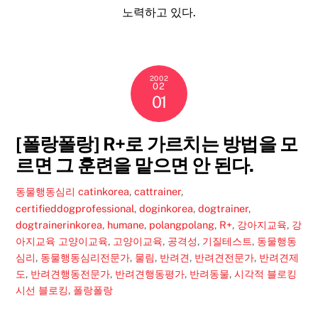
노력하고 있다.
2002
02
01
[폴랑폴랑] R+로 가르치는 방법을 모
르면 그 훈련을 맡으면 안 된다.
동물행동심리
catinkorea
,
cattrainer
,
certifieddogprofessional
,
doginkorea
,
dogtrainer
,
dogtrainerinkorea
,
humane
,
polangpolang
,
R+
,
강아지교육
,
강
아지교육 고양이교육
,
고양이교육
,
공격성
,
기질테스트
,
동물행동
심리
,
동물행동심리전문가
,
물림
,
반려견
,
반려견전문가
,
반려견제
도
,
반려견행동전문가
,
반려견행동평가
,
반려동물
,
시각적 블로킹
시선 블로킹
,
폴랑폴랑