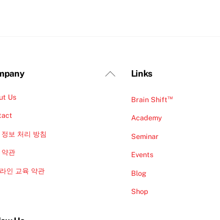
Back
mpany
Links
To
ut Us
Top
™
Brain Shift
tact
Academy
 정보 처리 방침
Seminar
 약관
Events
라인 교육 약관
Blog
Shop