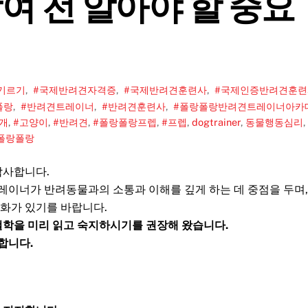
여 전 알아야 할 중요
기르기
,
#국제반려견자격증
,
#국제반려견훈련사
,
#국제인증반려견훈련
폴랑
,
#반려견트레이너
,
#반려견훈련사
,
#폴랑폴랑반려견트레이너아카
#개
,
#고양이
,
#반려견
,
#폴랑폴랑프렙
,
#프렙
,
dogtrainer
,
동물행동심리
,
폴랑폴랑
감사합니다.
트레이너가 반려동물과의 소통과 이해를 깊게 하는 데 중점을 두며,
화가 있기를 바랍니다.
 철학을 미리 읽고 숙지하시기를 권장해 왔습니다.
합니다.