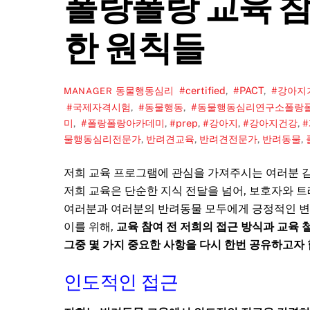
폴랑폴랑 교육 참
한 원칙들
동물행동심리
#certified
,
#PACT
,
#강아지
MANAGER
#국제자격시험
,
#동물행동
,
#동물행동심리연구소폴랑
미
,
#폴랑폴랑아카데미
,
#prep
,
#강아지
,
#강아지건강
,
물행동심리전문가
,
반려견교육
,
반려견전문가
,
반려동물
,
저희 교육 프로그램에 관심을 가져주시는 여러분 
저희 교육은 단순한 지식 전달을 넘어, 보호자와 
여러분과 여러분의 반려동물 모두에게 긍정적인 변
이를 위해,
교육 참여 전 저희의 접근 방식과 교육
그중 몇 가지 중요한 사항을 다시 한번 공유하고자 
인도적인 접근