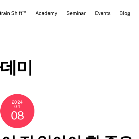
™
Brain Shift
Academy
Seminar
Events
Blog
카데미
2024
04
08