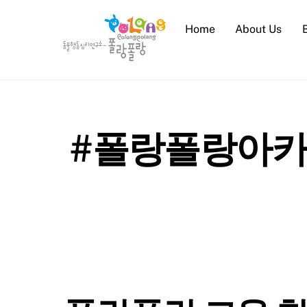
Skip
to
Home
About Us
content
#폴랑폴랑아