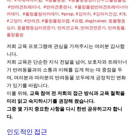
#반려견트레이너
,
#반려견훈련사
,
#폴랑폴랑반려견트레이너아
카데미
,
#폴랑폴랑아카데미
,
#prep
,
#강아지
,
#강아지건강
,
#개
,
#고양이
,
#반려견
,
#폴랑폴랑프렙
,
#프렙
,
dogtrainer
,
동물행동
심리
,
동물행동심리전문가
,
반려견교육
,
반려견전문가
,
반려동물
,
폴랑폴랑
저희 교육 프로그램에 관심을 가져주시는 여러분 감사합
니다.
저희 교육은 단순한 지식 전달을 넘어, 보호자와 트레이너
가 반려동물과의 소통과 이해를 깊게 하는 데 중점을 두
며, 여러분과 여러분의 반려동물 모두에게 긍정적인 변화
가 있기를 바랍니다.
이를 위해,
교육 참여 전 저희의 접근 방식과 교육 철학을
미리 읽고 숙지하시기를 권장해 왔습니다.
그중 몇 가지 중요한 사항을 다시 한번 공유하고자 합니
다.
인도적인 접근