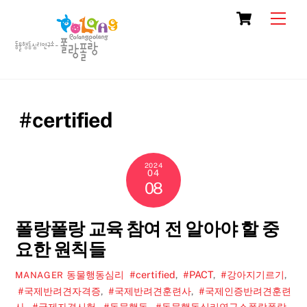
Skip
Cart
Men
to
content
#certified
2024
04
08
폴랑폴랑 교육 참여 전 알아야 할 중
요한 원칙들
동물행동심리
#certified
,
#PACT
,
#강아지기르기
,
MANAGER
#국제반려견자격증
,
#국제반려견훈련사
,
#국제인증반려견훈련
사
,
#국제자격시험
,
#동물행동
,
#동물행동심리연구소폴랑폴랑
,